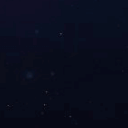
开元体育-开元（中国）-开元（中国）
产业布局
党建引领
开元体育-开元（中国）
开元体育-开元（中国）
青岛市崂山区香港东路195号T2写字楼
0532-85714169
Copyright 2020 开元体育-开元（中国）-开元（中国）
|
All