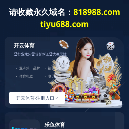
开元体育-开元（中国）
城投新闻
开元体育-开元（中国）
>
开元体育-开元（中国）
>
城投新闻
>
正文
青岛城投又一投资企业登陆科创板！
发布时间：2025-11-01
文章来源：
浏览量：
近日，青岛城投创投公司通过青岛盈科价值基金
投资的广州必贝特医药股份有限公司（简称“必贝