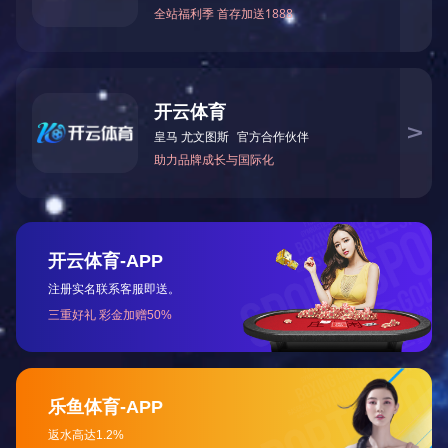
上市的上市空白。科创板科创成长层的诞生，补
强了硬科技融资的关键一环，为更多“硬科技”公
司提供了更适配的成长平台。
至此，
创投公司投资公司上市数量累计达到52
家
，今年上市公司数量累计达到5家。必贝特的成
功上市，是创投公司在硬科技投资领域专业布局
的又一力证。未来，创投公司将继续秉持价值投
资理念，持续聚焦科技创新前沿，在集成电路、
新能源等领域深度挖掘，以资本赋能更多优质企
业。
分享到：