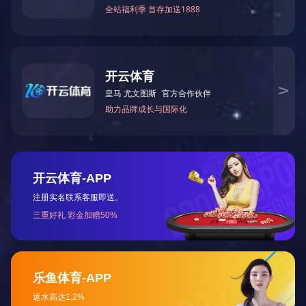
（图为体验V2G充放功能车辆）
该项目V2G的落地为未来城投充电网推进虚拟电
厂和“全市一张网”提供了底层技术支撑。
此外，城投星光岛充电站与国网青岛供电公司深
度合作，集成共享用电，是青岛市首个“充电+共
享用电”站，为房车旅游、地摊经济等民生场景提
供清洁、经济、稳定的电力支撑。