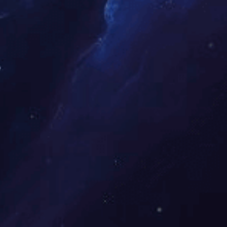
碳中和”战略，围绕“风光充储氢”一体化的综合能
0座风电与光伏电站，累计装机规模达3GW，是山
企业，每年可发绿电近50亿度，减少二氧化碳排
减排先进企业称号，是国家“双碳”战略的坚定践行
体系绿色能源方面的主力军，为推动青岛全面绿色转
动精神，新能源集团坚持每年组织电站技能比武竞
水平；组建青年突击队驻守山东、云南、新疆等条
过“数控平台远程指导+现场管理”的方式，攻克了
发电量6300万度，增收2700余万元；通过抢抓
，迅速在青岛7市2区完成22个场站的建设，惠及
示范项目。
业的产业投资和运营管理团队，打造具有核心竞争
，为青岛市新能源产业高质量发展贡献“绿色能