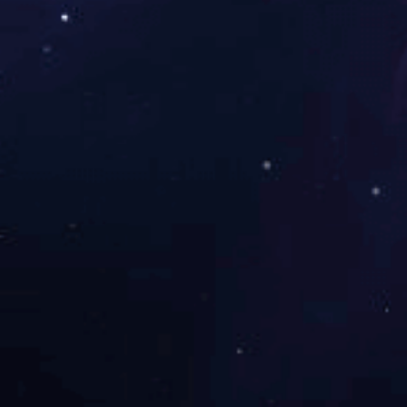
来文单位：新能源集团
编辑制作：党群工作部（党委宣传部）
分享到：
上一篇：
五一不停工 劳动最光荣
下一篇：
致敬劳动 献礼五一 | 青岛城投集团多个集体和个人