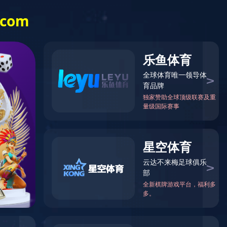
产业布局
党建引领
开元体育-开元（中国）