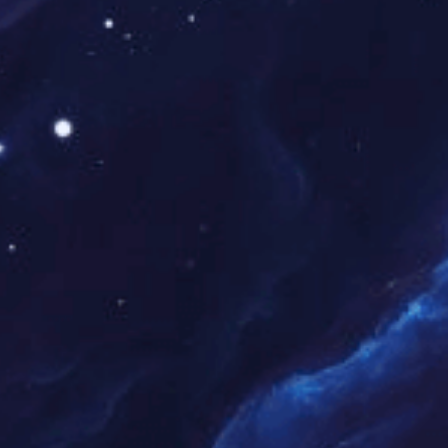
为获奖名单截图）