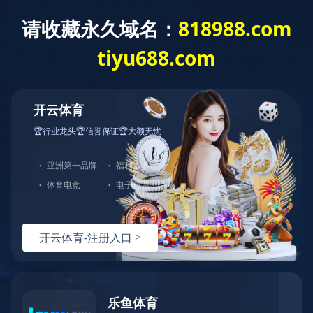
开元体育-开元（中国）
城投新闻
开元体育-开元（中国）
>
开元体育-开元（中国）
>
城投新闻
>
正文
发力低空经济，万丰飞机再获国际大奖
发布时间：2024-04-24
文章来源：
浏览量：