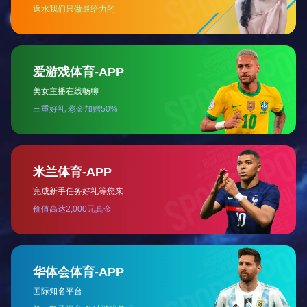
受到了汉莎航空培训学校、荷兰航空KLM
培训学校等众多世界知名航校的青睐。
低空经济作为新质生产力的代表，已
经成为培育发展新动能的重要方向，受到
了中央与地方政府的高度重视和共同支
持。城投集团将继续深耕通航产业赛道，
持续发挥国有平台重大投资“强引擎”作
用，在万丰等链主企业带动下，进一步拓
展低空经济等新兴产业链，助力培育良好
的产业生态，为实现经济高质量发展、激
活新质生产力做出贡献。