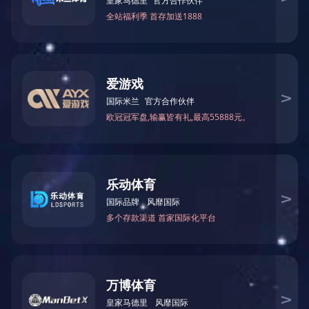
万丰飞机是城投集团围绕青岛市24条
重点产业链，于2021年通过股权投资顺利
引进的全球通航龙头企业，其总部注册地
同步迁址崂山区，促成了青岛首个飞机整
机制造项目——万丰莱西通航产业园项目
的落地，迅速打开了青岛通航产业发展格
局。项目落地后，城投集团会同莱西市政
府充分发挥政企合作优势，多措并举助力
其厂区建设、产线安装和新机型研发，
2023年，“青岛造”DA50飞机已在万丰青岛
基地正式进入量产，作为世界上先进的固
定翼飞机，曾获德国IF设计奖、
Aerokurier最具创新飞机奖、flieger最优
燃油飞机奖等多项国际大奖。