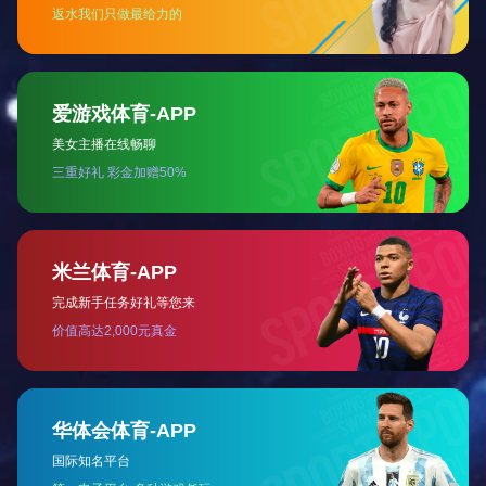
资源与项目运作经验，其入局将为新能源投资带
来技术对接、市场拓展等全链条支持；银河资产
深耕企业重整与产业赋能领域，将凭借专业的资
本运作能力，助力企业完善战略规划与风险防控
体系。双方将以资本为纽带，推动资源共享、优
势互补，加速新能源投资核心业务升级与市场竞
争力提升。
信用背书升级 行业示范效应凸显
国有银行系资本的联合入局，向资本市场传递了
对青岛城投新能源业务前景的坚定信心，为企业
赢得更广泛的市场认可。在当前资本市场聚焦城
投企业信用质量的背景下，此次合作不仅强化了
企业信用背书，更为青岛城投新能源集团持续深
化绿色能源布局贡献了重要力量。