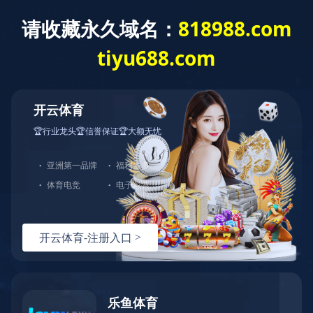
开元体育-开元（中国）
城投新闻
开元体育-开元（中国）
>
开元体育-开元（中国）
>
城投新闻
>
正文
14.98亿战略投资落地！股权投资“国家队”赋能青岛城投集团新能
源板块
发布时间：2026-01-28
文章来源：
浏览量：
近日，青岛城投集团旗下全资子公司青岛城投新