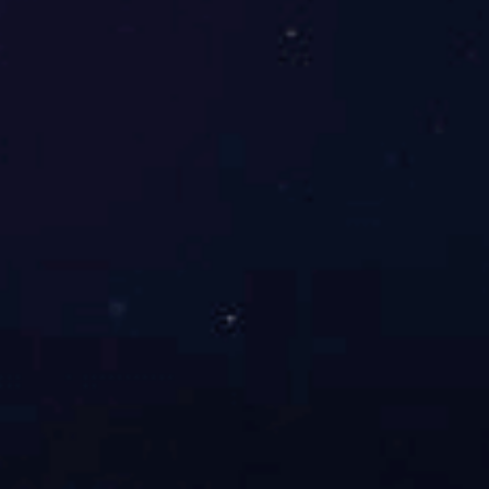
2025 05 03
青岛城投新能源集团荣获“青岛市五一劳动奖状”
2025 05 02
致敬劳动 献礼五一 | 青岛城投集团多个集体和个人获劳动
类荣誉
2025 05 01
城投集团举办“青马工程”培训班开班仪式暨“资产盘活”青年
突击队动员部署会议
2024 04 30
世博园片区再添一所小学
2024 04 29