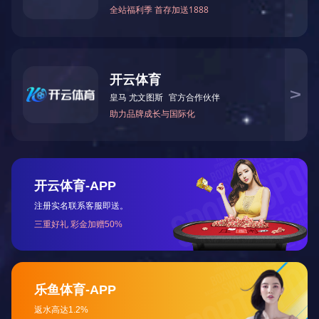
（图为青岛城投新能源集团电站项目）
双强资本加持 产业赋能提质增效
本次投资除交银投资直接投资外，还吸引了中国
银河资产管理有限责任公司参与共同组建基金进
行投资。两大投资方的专业优势为合作注入多重
价值，交银投资在新能源领域积累了深厚的产业