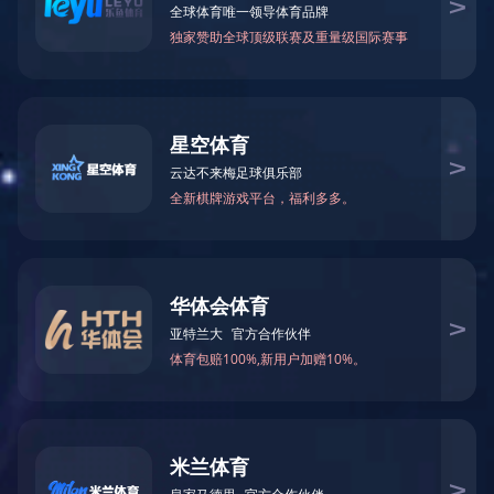
能源投资有限公司完成增资扩股，引入交银金融
资产投资有限公司及其所管理基金的股权投资共
计14.98亿元。此次交易既是青岛城投响应国家金
融监管总局AIC股权投资试点扩容政策的标杆实
践，也是AIC机构作为股权投资“国家队”，精准赋
能新能源产业、助力地方国企转型发展的典型案
例。此次交通银行旗下AIC机构的入股加持，彰显
出国内资本市场对青岛城投集团的广泛认可，必
将进一步提升青岛城投集团在资本市场的优质形
象。
政策导向引领 市场化运作落地
作为青岛入选AIC股权投资扩大试点城市一周年的
重要成果，此次战略投资过程严格遵循市场化、
法治化原则。该项目经青岛城投集团多层级审议
通过，符合地方国资监管要求，是监管政策引导