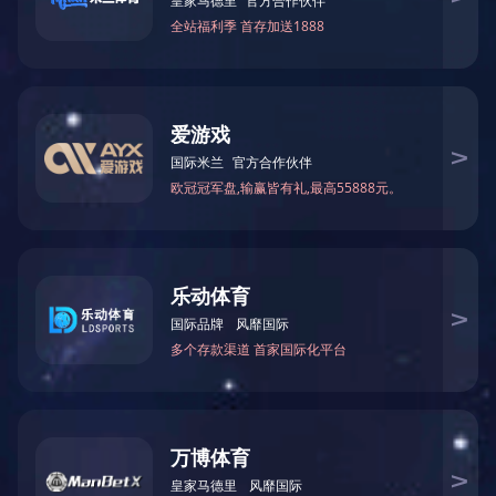
金融资本服务实体经济的生动体现。通过股权增
资，既盘活了企业存量资产，又为新能源产业发
展引入长期稳定的“耐心资本”，与国家支持绿色
低碳产业发展的政策导向高度契合。
降杠杆优结构 财务状况持续改善
本次注入的资金补充了核心业务运营与项目拓展
需求，为企业扩大光伏、风电等绿色能源布局提
供了资金保障。此次资本运作将推动企业资本结
构优化，信用评级预期提升，形成“股权注入—财
务改善—融资扩容—产业升级”的良性循环。