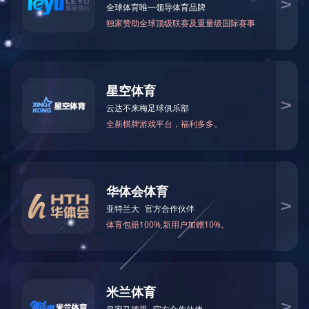
成功举办第十四届冬季慈善募捐活动，此次活动
吸引了200多位社会各界爱心人士的热情参与，共
同为公益事业贡献力量。学校秉持“正直、共情、
包容、创新”的核心价值观，与致力于为重症青少
年提供优质免费教育的新阳光病房学校携手合
作，用募得的善款为长期住院的孩子们打造一个
充满爱与关怀的学习与陪伴空间，用温暖与希
望，点亮他们的学业梦想。