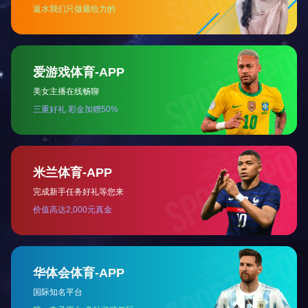
2025 05 03
青岛城投新能源集团荣获“青岛市五一劳动奖状”
2025 05 02
致敬劳动 献礼五一 | 青岛城投集团多个集体和个人获劳动
类荣誉
2025 05 01
城投集团举办“青马工程”培训班开班仪式暨“资产盘活”青年
突击队动员部署会议
2024 04 30
世博园片区再添一所小学
2024 04 29