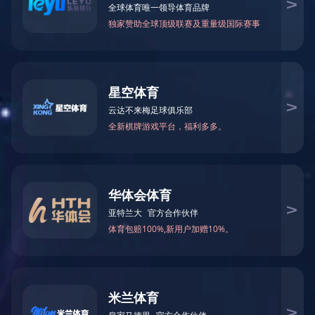
倒计时，预计本月底具备主线通车条件。两大省
级重点工程分别聚焦区域协同与城市交通优化，
以“黄金动脉+关键缝合线”的内外联动格局，为青
岛城市能级提升和胶东经济圈一体化发展注入强
劲交通动能。