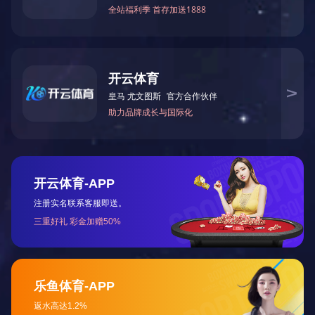
工程。当前，工程已进入最后冲刺阶段，关键节
点转体桥桥面系施工及全线交安、机电等附属工
程正同步收尾，交工检测工作全面展开，为2025
年底实现全线双向八车道通行奠定坚实基础。
与沈海高速的区域联动功能相呼应，唐山路快速
路工程聚焦城市内部交通优化。项目西起重庆
路、东至天水路，全长约3公里，总投资32亿元。
主线采用双向六车道一级公路兼城市快速路标
准，设计时速80公里，通过匝道与下穿地道，构
建起高效互联的立体交通网络，建成后将有效分
流区域车流，极大缓解周边道路拥堵。目前，项
目隧道装饰与机电安装工程已进入全面攻坚与系
统调试阶段，面对多工种交叉作业的复杂局面，
施工现场实行安全提级管理，强化协同调度与成
品保护，确保一次成优。