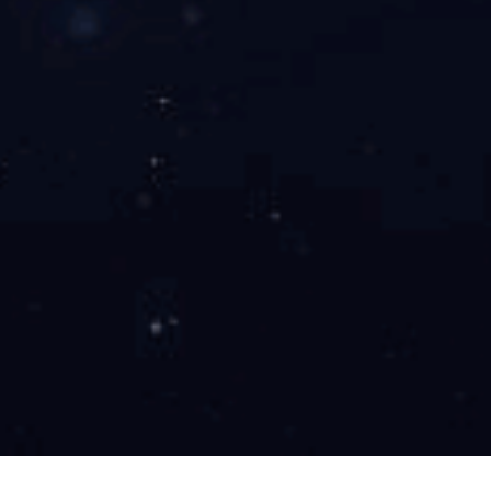
开元体育-开元（中国）-开元（中国）
产业布局
党建引领
开元体育-开元（中国）
开元体育-开元（中国）
青岛市崂山区香港东路195号T2写字楼
0532-85714169
Copyright 2020 开元体育-开元（中国）-开元（中国）
|
All