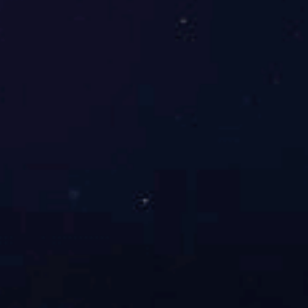
城投集团举办“青马工程”培训班开班仪式暨“资产盘活”青年
突击队动员部署会议
2024 04 30
世博园片区再添一所小学
2024 04 29
青岛第一国际学校举办中外校园文化交流国际日活动
2024 04 27
十载峥嵘路，聚力启新篇——青岛航空迎来开航十周年
2024 04 26
发力低空经济，万丰飞机再获国际大奖
2024 04 24