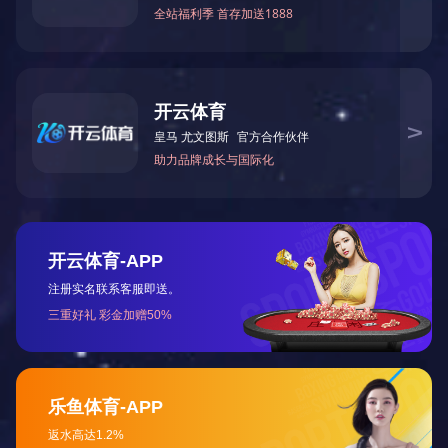
赛。陈小康的宣讲作品《传承》从身边人、身边
事切入，将历史与现实、个体与时代紧密相连，
讲述了家中祖辈在抗日战争时期冒死传递情报的
坚贞不屈；成年后传承红色基因毅然参军守卫祖
国边疆的挺膺担当；退伍后成为城投集团职工，
坚守岗位在危急关头挺身而出帮助警方抓捕嫌犯
的感人事迹。他通过沉静而坚定的讲述，清晰勾
勒出一段跨越数十年的精神传承，生动诠释了“城
投人”在平凡岗位上用行动书写的忠诚与担当。