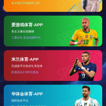
（图为宣讲大赛现场）
青岛城投集团将持续挖掘一线职工在服务城市发
展、助力国计民生、投身重大任务中的鲜活事
迹，在各产业一线积极开展榜样宣讲活动，不断
激发广大干部职工奋进新征程、建功新时代的内
生动力，为青岛建设新时代社会主义现代化国际
大都市贡献更多力量。