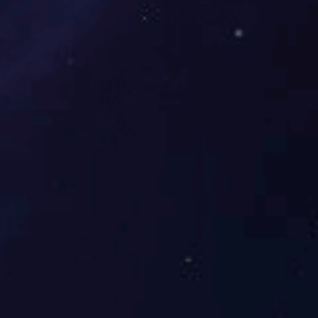
2025 05 02
致敬劳动 献礼五一 | 青岛城投集团多个集体和个人获劳动
类荣誉
2025 05 01
城投集团举办“青马工程”培训班开班仪式暨“资产盘活”青年
突击队动员部署会议
2024 04 30
世博园片区再添一所小学
2024 04 29
青岛第一国际学校举办中外校园文化交流国际日活动
2024 04 27
十载峥嵘路，聚力启新篇——青岛航空迎来开航十周年