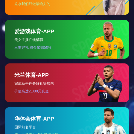
凭借卓越的产品质量和市场竞争力，双星和锦湖
轮胎成为包括奔驰、宝马、大众、奥迪、通用、
现代、日产和一汽、东风、上汽、北汽、重汽以
及比亚迪、奇瑞、吉利、长城等新能源汽车的主
要供货商。近年来，双星接连获得全国“质量标
杆”、全国产品和服务质量诚信承诺企业、全国质
量检验稳定合格产品、全国质量信得过产品、工
信部“质量提升典型案例”等多项国家级质量荣
誉，为双星高质量发展打下坚实的基础。2024
年，“双星轮胎”成为中国首个价值超千亿的轮胎
品牌。
工信部企业质量管理能力评价等级是评定企业质
量管理水平的重要权威指标。双星集团将以此次
获评为新的起点，不断深化数字化、智能化与质
量管理的深度融合与创新，持续优化“智造”体系
和质量管理体系，尽早打造成为可持续发展的世