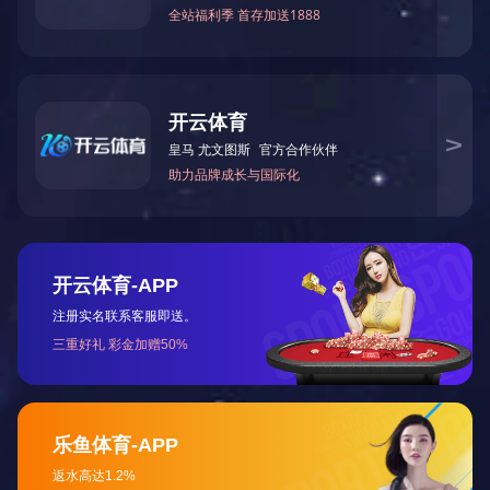
双星坚持“质量是永无止境地改善和提高”理念，
不断优化和创新质量管理模式，用心做好每一
条“良心胎”。在研发方面，通过全球领先的AI数
字孪生设计平台，不仅大幅缩短了产品研发周
期、降低研发费用，而且有效提升了产品品质，
满足了世界一流车厂的技术要求；在制造方面，
通过行业领先的“智造”体系，实现从原材料采购
到产品交付的全流程数字化管控；在质量保障方
面，通过产品性能综合评价系统，实现产品全生
命周期的质量实时监控、实时预警、实时改善。
对质量的极致追求，推动双星不断研发、制造出
赢得用户口碑的创新产品，如全球首创的“全防
爆”安全轮胎和更加环保省油的“稀土金”轮胎……