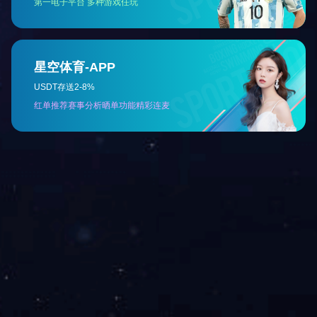
门委员会开展的全国范围小贷行业评优活动。历经省级协会
上一页
下一页
开元体育-开元（中国）-开元（中国）
产业布局
党建引领
开元体育-开元（中国）
开元体育-开元（中国）
青岛市崂山区香港东路195号T2写字楼
0532-85714169