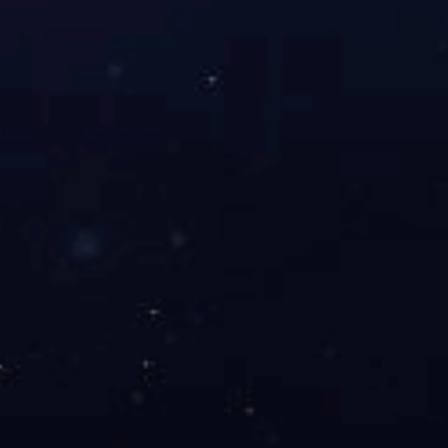
上一页
下一页
开元体育-开元（中国）-开元（中国）
产业布局
党建引领
开元体育-开元（中国）
开元体育-开元（中国）
青岛市崂山区香港东路195号T2写字楼
0532-85714169