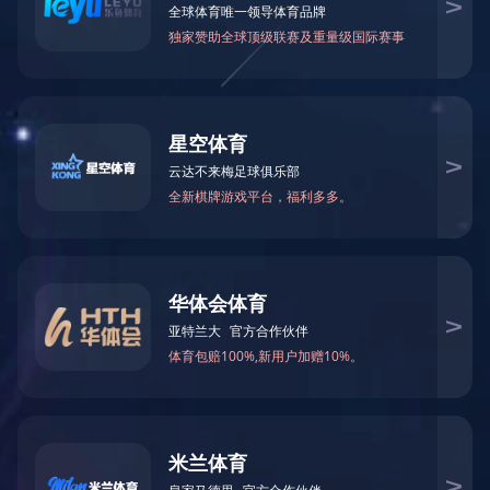
回望 2025，奔赴 2026！我们追随青岛逐梦无垠
市政府工作报告中的“城投力量”
2026 01 27
青岛城投城新公司荣获山东省物业管理4A等级
2026 01 14
认证
青岛城投新能源集团在青岛市“数据要素x”大
2026 01 08
赛中获奖
青岛航空航班正常性跃升至近五年最佳水平
2026 01 08