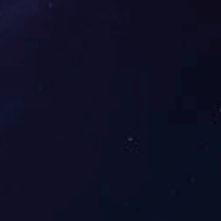
办
2025 06 23
市国资委实地调研奇瑞青岛项目