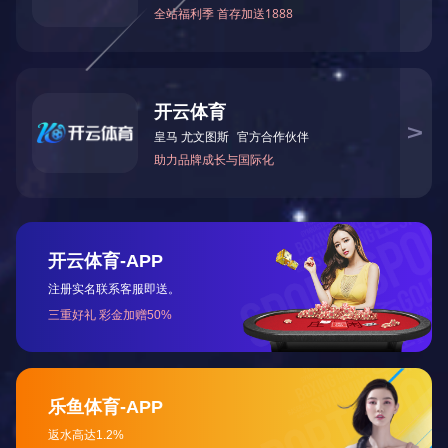
2025 06 24
新都心品质新盘来袭！棠玥和境项目营销中心对外开放