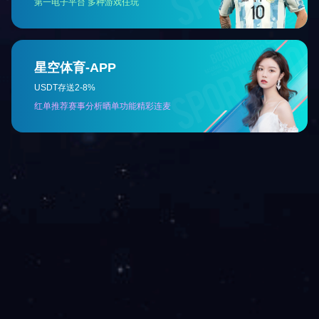
产业布局
党建引领
开元体育-开元（中国）
开元体育-开元（中国）
青岛市崂山区香港东路195号T2写字楼
0532-85714169
Copyright 2020 开元体育-开元（中国）-开元（中国）
|
All
Rights Reserved
|
法律声明