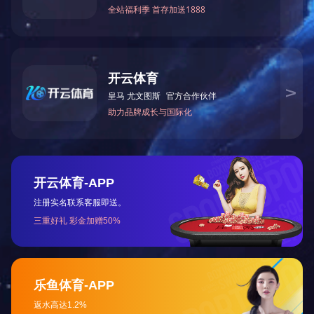
通过本次主题党日活动，进一步引导广大党员干部
坚定理想信念，强化责任担当，立足本职岗位，充
分发挥每名党员的先锋模范作用，在网络空间主动
发声、正确发声，推动正能量形成大流量，为集团
高质量发展凝心聚力、贡献力量。
分享到：
上一篇：
城投集团召开直属管理公司党组织书记述职暨三年发展
计划报告会
下一篇：
帮收义卖 暖心助农“产城先锋”在行动
最新新闻