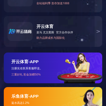
有企业，激发了员工的活力，提高了决策和运营
效率。
三年来，面对疫情导致国内主流车厂大幅减
产、原材料大幅涨价、出口海运费暴涨十余倍的
不利局面，双星实施“经营改善”与“创新突破”双驱
动，2022年全球营业额达到225亿元，同比增长超
过20%。2023年上半年继续保持20%以上的增长速
度。目前，乘用车胎（轿车胎）已跃居中国轮胎
企业全球销量第一。锦湖轮胎成功为世界顶级新
能源汽车厂家实现配套。在世界品牌实验室刚刚
公布的“亚洲品牌500强”榜单中，凭借优异的市场
满意度、卓越的品牌表现力和突出的行业贡献，
双星集团旗下两大品牌锦湖轮胎、双星轮胎再次
共同入选，锦湖轮胎位列轮胎品牌第二位，双星
轮胎位居中国轮胎行业第一名。
在跨国公司运营方面，双星按照“稳定、调