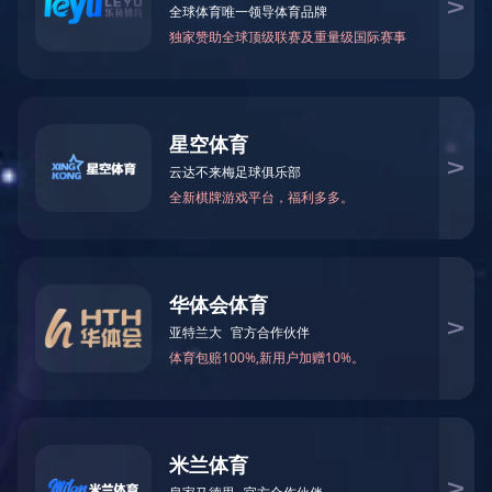
业家协会发布了“2023中国企业500强”系列榜单。
双星集团凭借在生产制造、跨国经营等方面的领
先优势，荣登“2023中国制造业企业500
强”和“2023中国跨国公司100大”两个榜单。特别
是在跨国公司榜单中，双星“跨国指数”位列第二，
并且是轮胎行业唯一上榜企业。