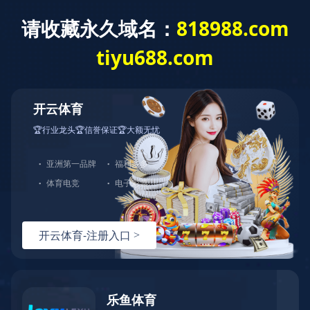
开元体育-开元（中国）
媒体聚焦
开元体育-开元（中国）
>
开元体育-开元（中国）
>
媒体聚焦
>
正文
凤凰网：双星荣登“中国制造业企业500强”“中国跨国公司100大”双
榜 跨国指数位列第二
发布时间：2023-09-22
文章来源：凤凰网
浏览量：
近日，“2023中国500强企业高峰论坛”在安徽
合肥成功举办。会上，中国企业联合会、中国企