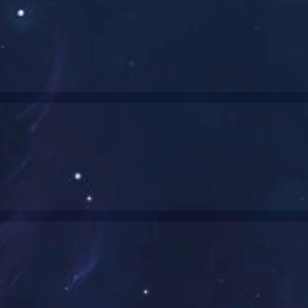
投资总规模近90亿元
擎”
厂，今年年初华人运通高合汽车将中国总
年多时间内迎来了跃迁式发展。作为两个项
集团以资本运作撬动了一个产业的集群发展
产业先行城市，加快构建具有国际竞争力的
本投资运营公司改革试点企业，青岛城投集