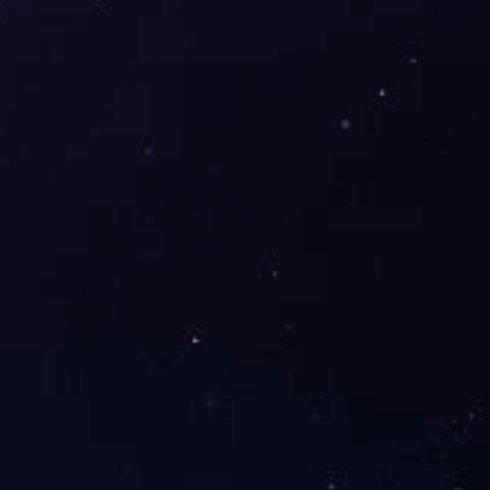
负
和
青
当