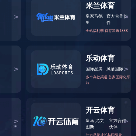
最新新闻
600万+围观！青岛城投这个项目引起
多家主流媒体关注
2025 02 08
部
【青岛新闻】青岛官路水库项目正在
目
加快推进施工
。
2024 12 30
团