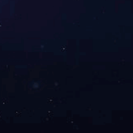
岛城投境外业务再迎新进展
关闭
开元体育-开元（中
开元体育-开元（中
国）
国）
城投新闻
文化理念
城投公告
媒体聚焦