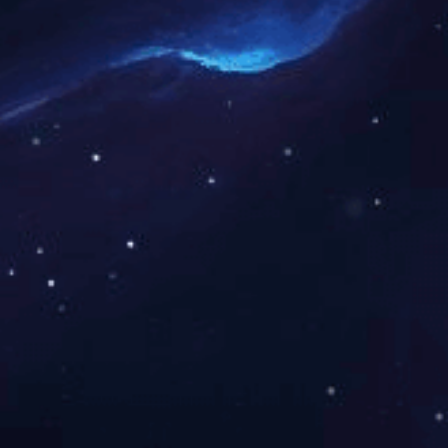
强力的“资本推手”。“青岛城投集
本‘触角’，为城市产业布局寻找更
责人说，“未来我们将通过选定产业
产业链企业形成产业链集群。”青岛
以大手笔的资本运作实现链条式、
新材料产业打造
2-3
个“千亩级”产业
近日，
2022
全国城投公司总资产
岛城投集团以总资产超
4400
亿元的
国企责任使命，不断壮大的青岛城
的“城投力量”。（青岛日报
/
观海新
分享到：
上一篇：
央视等中央媒体报道城投集团青兰高速改扩建工程