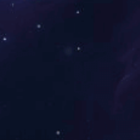
唐河路-安顺路打通工程：管线迁改、综合管廊
该项目为青岛市重点项目，位于环湾路与重庆
道。项目施工管理人员500人，计划9月30日
在项目办公区域地面喷洒消毒液，进行鞋底消杀
式管理。为进一步提高项目部疫情防控管理水平和
置实战演练，自今年以来实现每月一演练。通过
力，明确了疫情防控“预防为主、防治结合、依
合作的默契与行动力，为提高项目部疫情应对处