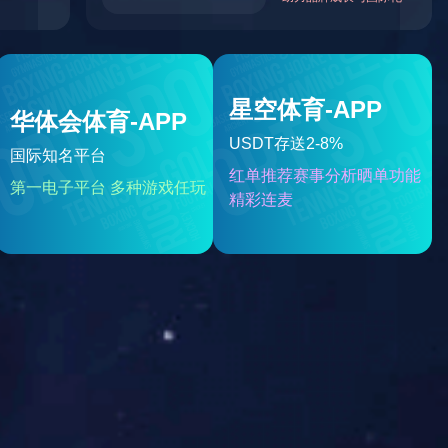
物
程
创智菁英城（青钢片区）部分市政及
公服配套设施控规调整方案进行社会
公示
2024 12 18
【青岛日报】青岛城投集团：赋能城
市发展 践行初心使命
2024 12 10
人民网：企业党建与生产经营如何深
度融合？城投集团蹚出新路子
2023 11 13