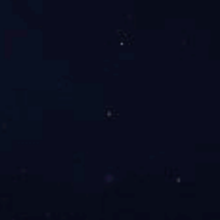
度
综合
。土