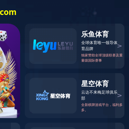
产业布局
党建引领
开元体育-开元（中国）