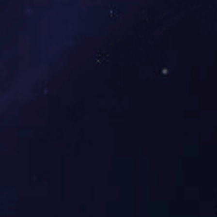
建设等同时推进
路之间，是东岸城区贯通市北、李沧、城阳三区的城市主
实现部分通车。项目严格执行属地、行业和集团疫情防控要
。按照属地规定在施工现场设置留观室，各项目点实行封
应急管理能力，3月16日项目部组织进行3月份疫情应
演练有效验证了应急预案的可行性，提高项目部应急处置
法科学、分级分类”的工作原则，同时也增强了各应急小
变能力，累积了宝贵的经验。