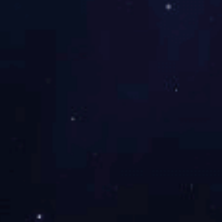
在持续抓好疫情防控的同时，项目部以积极饱满
质量“两手抓、两手硬”。截至目前，项目正在
管廊累计完成68米。李村河大桥桩基累计完成48
方开挖累计完成约12.4万立方米。路基处理高压旋