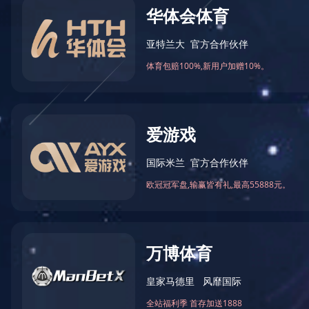
项目攻坚开启“加速度”，青岛城投集团疫情
发布时间：2022-03-21
文章来源：
浏览量：
青岛日报社/观海新闻3月18日讯
连日来，城投集团以“作风能力提升年”活动为
作落实落细，确保了省市重点项目顺利推进，为
青兰高速公路双埠至河套段改扩建工程：完成六
该项目为青岛市重点项目，分为5个标段，项目施
人员宿舍密集等实际困难，项目施工现场实行封