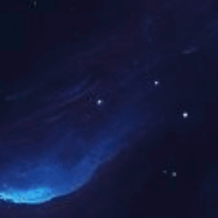
在筑牢疫情防控堡垒的同时，项目部蹄疾步稳，
车间主体施工已经完成。冲焊联合车间正在进行
面保温及防水完成89%，外墙围护板安装完成9
屋面板安装完成100%，TPO防水施工完成25
碎石铺填等工作，设备基础完成78%。防火涂料
施工，防火涂料完成85%，墙檩安装90%，屋面