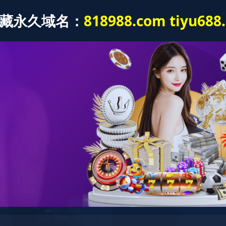
开元体育-开元（中国）-开元（中国）
开元体育-开元（中国）
>
正文