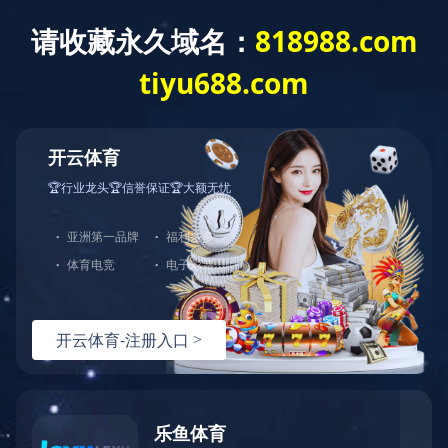
开元体育-开元（中国）
媒体聚焦
开元体育-开元（中国）
>
开元体育-开元（中国）
>
媒体聚焦
>
正文
齐鲁银行常务副行长一行到访城投金控集团
发布时间：2017-05-19
文章来源：
浏览量：