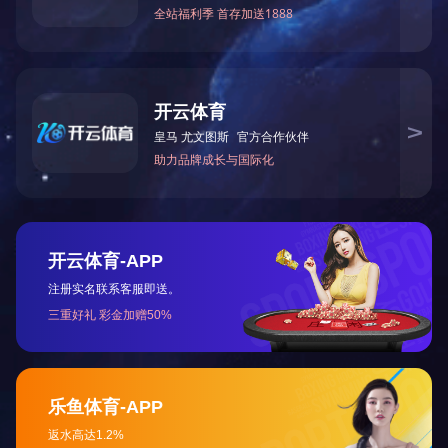
【青岛新闻】青岛官路水库项目正在加快推进施工
2024 12 30
创智菁英城（青钢片区）部分市政及公服配套设施控规调
整方案进行社会公示
2024 12 18
【青岛日报】青岛城投集团：赋能城市发展 践行初心使命
2024 12 10
人民网：企业党建与生产经营如何深度融合？城投集团蹚
出新路子
2023 11 13
青岛印尼综合产业园镍铁冶炼第二条生产线投产，青岛城