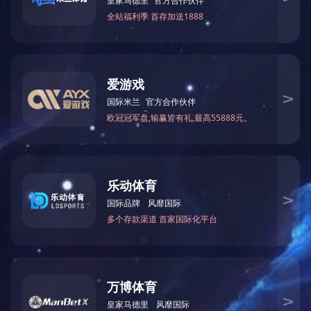
2024年5
月23日
分享到：
上一篇：
青岛城投集团企业品牌形象宣传片拍摄制作服务询价采
购公告
下一篇：
内蒙阿拉善大红风电网络安全等级保护测评服务询价采
购结果公告
最新新闻