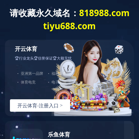
开元体育-开元（中国）
招标公告
开元体育-开元（中国）
>
开元体育-开元（中国）
>
城投公告
>
招标公告
>
正文
青岛（平度）城乡社区建设投资有限公司物业服务询价采购结果
公告
发布时间：2024-04-29
文章来源：
浏览量：
一、
项目名称：
平度公司办公楼物业服务单
位选聘