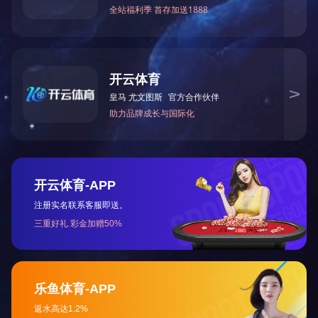
下一篇：
新能源集团诉讼财产保全责任保险服务询价采购公告
最新新闻
开元体育-开元（中国）-开元（中国）
产业布局
党建引领
开元体育-开元（中国）
开元体育-开元（中国）