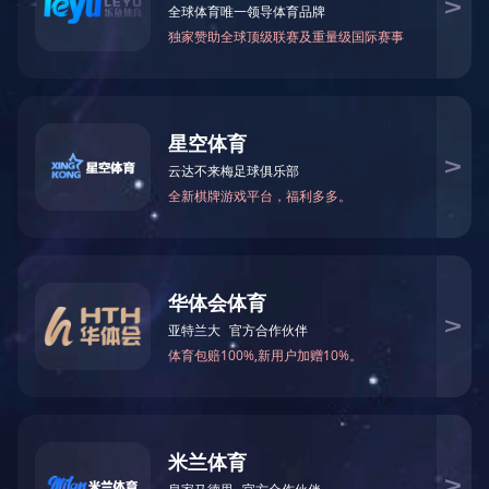
三、开标时间：
2024年4月2日
四、中标情况：
1.中标单位：青岛绿馨园楼宇服务有限公司
2.中标金额： 52680元
3.评标办法：最低价中标
五、监督部门：青岛城投商业资产运营管理集
团有限公司招标办
六、投诉受理渠道：
1.受理部门：城投集团招标办
2.联系人：沈翀
3.联系方式：0532-85725592