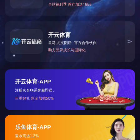
开元体育-开元（中国）-开元（中国）
产业布局
党建引领
开元体育-开元（中国）
开元体育-开元（中国）
青岛市崂山区香港东路195号T2写字楼
0532-85714169